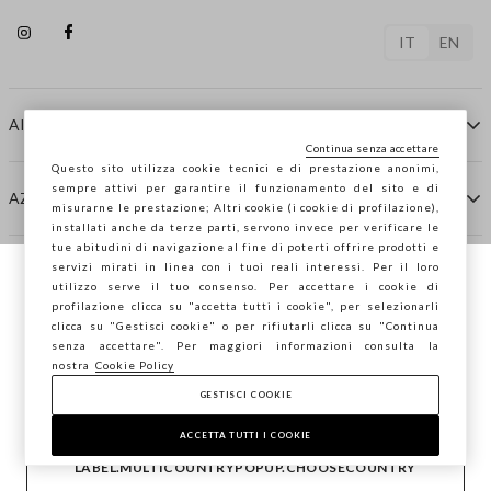
IT
EN
AIUTO
Continua senza accettare
Questo sito utilizza cookie tecnici e di prestazione anonimi,
sempre attivi per garantire il funzionamento del sito e di
AZIENDA
misurarne le prestazione; Altri cookie (i cookie di profilazione),
installati anche da terze parti, servono invece per verificare le
tue abitudini di navigazione al fine di poterti offrire prodotti e
servizi mirati in linea con i tuoi reali interessi. Per il loro
CONTATTI
utilizzo serve il tuo consenso. Per accettare i cookie di
Stai navigando su STEFANEL Italia, vuoi
profilazione clicca su "accetta tutti i cookie", per selezionarli
salvare la tua posizione?
clicca su "Gestisci cookie" o per rifiutarli clicca su "Continua
STEFANEL LOUNGE
senza accettare". Per maggiori informazioni consulta la
nostra
Cookie Policy
GESTISCI COOKIE
CONFERMA
Copyright © Ovs S.p.A. P.Iva 04240010274 - Cap. Soc.
290.923.470 -
2.4.0
ACCETTA TUTTI I COOKIE
footer.item.country
Italia
LABEL.MULTICOUNTRYPOPUP.CHOOSECOUNTRY