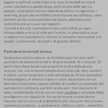
leggeri e raffinati come il lino e la seta, in modelli on trend
come i pantaloni a gamba larga, detti anche wide leg o a
palazzo, e pantaloni classici dalla linea dritta o a sigaretta. I
wide leg, grazie alla vestibilità confortevole ma raffinata, sono
perfetti anche come pantaloni da lavoro, abbinati a una
camicetta ariosa o a un top leggero.
Comodi e freschi, i pantaloni in lino sono infine un capo
irrinunciabile e ricco di stile per l’estate. In alternativa, puoi
scegliere tra i pantaloni in cotone, in versione seersucker o in
maglia: confortevoli, versatili e di grande effetto.
Pantaloni invernali donna
Qualunque sia l’occasione, da Stefanel puoi trovare tanti
pantaloni da donna invernali in diversi modelli, fit e tessuti. Di
particolare importanza sarà proprio la scelta della giusta
texture che, con le basse temperature invernali, doni comfort
e calore, senza rinunciare a stile ed eleganza. Prova i pantaloni
in lana leggera, in diverse trame e colori, da portare con un
dolcevita tinta unita, oppure affidati al comfort eccezionale dei
pantaloni in cashmere, perfetti anche per i tuoi momenti di
relax, completando il look con un maxi
cardigan
o un’ampia felpa
avvolgente con cappuccio. Se cerchi invece un pantalone
classico con un tocco di originalità in più, non puoi che provare
i pantaloni corduroy - o pantaloni in velluto a coste -, autentico