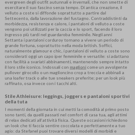
evergreen degli outfit autunnali e invernali, che non smette di
esercitare il suo fascino senza tempo. Di antica creazione, il
velluto a coste si diffonde soprattutto a partire dal
Settecento, dalla lavorazione del fustagno. Contraddistinti da
morbidezza, resistenza e calore, i pantaloni di velluto a coste
vengono poi utilizzati per la caccia e lo sport, facendo il loro
ingresso più tardi nel guardaroba femminile. Negli anni
Settanta i pantaloni corduroy tornano a vivere un periodo di
grande fortuna, soprattutto nella moda british. Soffici,
naturalmente glamour e chic, i pantaloni di velluto a coste sono
considerati oggi un capo iper femminile e versatile: si adattano
con facilità a svariati abbinamenti, mantenendo sempre intatto
il loro stile iconico. Indossali con
maglioni
come un avvolgente
pullover girocollo o un maglioncino crop a treccia e abbinali a
una loafer track o alle tue sneakers preferite; per un look più
raffinato, osa invece con i tacchi alti.
Stile Athleisure: leggings, joggers e pantaloni sportivi
della tuta
I momenti della giornata in cui metti la comodità al primo posto
sono tanti, da quelli passati nel comfort di casa tua, agli attimi
di relax dedicati all’attività fisica. Queste occasioni richiedono
un look che ti faccia sentire coccolata e perfettamente a tuo
agio: da Stefanel puoi trovare diversi modelli di morbidi e