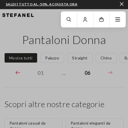
SALDI | TUTTO AL -50%. ACQUISTA ORA
VAI AL CONTENUTO PRINCIPALE
SCENDI AL FONDO DELLA PAGINA
Pantaloni Donna
Mostra tutti
Palazzo
Straight
Chino
B
01
...
06
Scopri altre nostre categorie
Pantaloni casual da
Pantaloni eleganti da