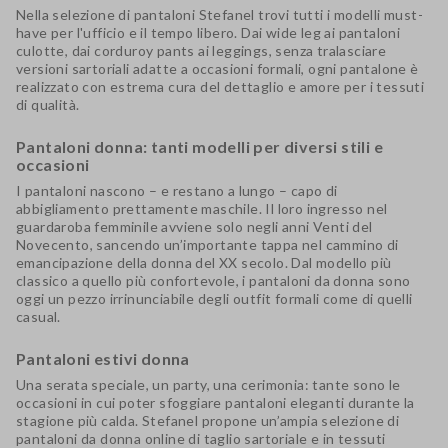
Nella selezione di pantaloni Stefanel trovi tutti i modelli must-
have per l'ufficio e il tempo libero. Dai wide leg ai pantaloni
culotte, dai corduroy pants ai leggings, senza tralasciare
versioni sartoriali adatte a occasioni formali, ogni pantalone è
realizzato con estrema cura del dettaglio e amore per i tessuti
di qualità.
Pantaloni donna: tanti modelli per diversi stili e
occasioni
I pantaloni nascono – e restano a lungo – capo di
abbigliamento prettamente maschile. Il loro ingresso nel
guardaroba femminile avviene solo negli anni Venti del
Novecento, sancendo un’importante tappa nel cammino di
emancipazione della donna del XX secolo. Dal modello più
classico a quello più confortevole, i pantaloni da donna sono
oggi un pezzo irrinunciabile degli outfit formali come di quelli
casual.
Pantaloni estivi donna
Una serata speciale, un party, una cerimonia: tante sono le
occasioni in cui poter sfoggiare pantaloni eleganti durante la
stagione più calda. Stefanel propone un’ampia selezione di
pantaloni da donna online di taglio sartoriale e in tessuti