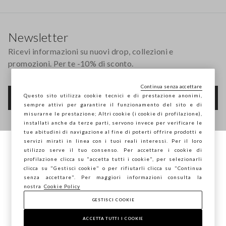
Footer
Newsletter
Ricevi informazioni su nuovi drop, collezioni e
promozioni. Per te -10% di sconto.
Continua senza accettare
Questo sito utilizza cookie tecnici e di prestazione anonimi,
FOOTER.NEWSLETTER.SUBSCRIBE
sempre attivi per garantire il funzionamento del sito e di
misurarne le prestazione; Altri cookie (i cookie di profilazione),
installati anche da terze parti, servono invece per verificare le
tue abitudini di navigazione al fine di poterti offrire prodotti e
Seguici su
servizi mirati in linea con i tuoi reali interessi. Per il loro
utilizzo serve il tuo consenso. Per accettare i cookie di
Stai navigando su STEFANEL Italia, vuoi
profilazione clicca su "accetta tutti i cookie", per selezionarli
IT
EN
salvare la tua posizione?
clicca su "Gestisci cookie" o per rifiutarli clicca su "Continua
senza accettare". Per maggiori informazioni consulta la
nostra
Cookie Policy
GESTISCI COOKIE
CONFERMA
AIUTO
ACCETTA TUTTI I COOKIE