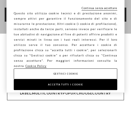
Continua senza accettare
Questo sito utilizza cookie tecnici e di prestazione anonimi,
FOOTER.NEWSLETTER.SUBSCRIBE
sempre attivi per garantire il funzionamento del sito e di
misurarne le prestazione; Altri cookie (i cookie di profilazione),
installati anche da terze parti, servono invece per verificare le
tue abitudini di navigazione al fine di poterti offrire prodotti e
Seguici su
servizi mirati in linea con i tuoi reali interessi. Per il loro
utilizzo serve il tuo consenso. Per accettare i cookie di
Stai navigando su STEFANEL Italia, vuoi
profilazione clicca su "accetta tutti i cookie", per selezionarli
IT
EN
salvare la tua posizione?
clicca su "Gestisci cookie" o per rifiutarli clicca su "Continua
senza accettare". Per maggiori informazioni consulta la
nostra
Cookie Policy
GESTISCI COOKIE
CONFERMA
AIUTO
ACCETTA TUTTI I COOKIE
LABEL.MULTICOUNTRYPOPUP.CHOOSECOUNTRY
AZIENDA
CONTATTI