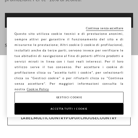
FOOTER.NEWSLETTER.SUBSCRIBE
Continua senza accettare
Questo sito utilizza cookie tecnici e di prestazione anonimi,
sempre attivi per garantire il funzionamento del sito e di
Seguici su
misurarne le prestazione; Altri cookie (i cookie di profilazione),
installati anche da terze parti, servono invece per verificare le
tue abitudini di navigazione al fine di poterti offrire prodotti e
IT
EN
servizi mirati in linea con i tuoi reali interessi. Per il loro
utilizzo serve il tuo consenso. Per accettare i cookie di
Stai navigando su STEFANEL Italia, vuoi
profilazione clicca su "accetta tutti i cookie", per selezionarli
salvare la tua posizione?
clicca su "Gestisci cookie" o per rifiutarli clicca su "Continua
AIUTO
senza accettare". Per maggiori informazioni consulta la
nostra
Cookie Policy
GESTISCI COOKIE
CONFERMA
AZIENDA
ACCETTA TUTTI I COOKIE
LABEL.MULTICOUNTRYPOPUP.CHOOSECOUNTRY
CONTATTI