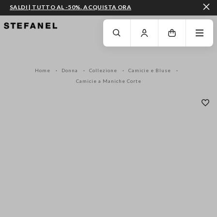
SALDI | TUTTO AL -50%. ACQUISTA ORA
VAI AL CONTENUTO PRINCIPALE
SCENDI AL FONDO DELLA PAGINA
Home
Donna
Collezione
Camicie e Bluse
Camicie a Maniche Corte