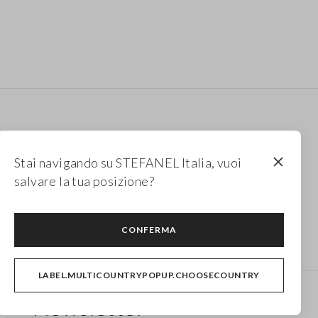
Stai navigando su STEFANEL Italia, vuoi
salvare la tua posizione?
Camicie da donna in cotone
Pantaloni in cotone
CONFERMA
LABEL.MULTICOUNTRYPOPUP.CHOOSECOUNTRY
Newsletter