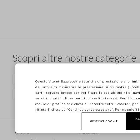
Scopri altre nostre categorie
Maglie di cotone
Vestiti in cotone
Questo sito utilizza cookie tecnici e di prestazione anonimi,
del sito e di misurarne le prestazione; Altri cookie (i cooki
parti, servono invece per verificare le tue abitudini di navi
Abiti da donna in cotone
Camicie satinate da donn
servizi mirati in linea con i tuoi reali interessi. Per il loro
cookie di profilazione clicca su "accetta tutti i cookie", per
rifiutarli clicca su "Continua senza accettare". Per maggiori 
AC
Footer
GESTISCI COOKIE
AIUTO
AZIENDA