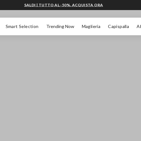
SALDI | TUTTO AL -50%. ACQUISTA ORA
Smart Selection
Trending Now
Maglieria
Capispalla
A