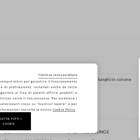
Continua senza accettare
Maglie in lino
Abiti lunghi in cotone
 sempre attivi per garantire il funzionamento
e di profilazione), installati anche da terze
gazione al fine di poterti offrire prodotti e
a
Camicie da donna fantasia
 utilizzo serve il tuo consenso. Per accettare i
 selezionarli clicca su "Gestisci cookie" o per
informazioni consulta la nostra
Cookie Policy
CETTA TUTTI I
COOKIE
CONTATTI
STEFANEL LOUNGE