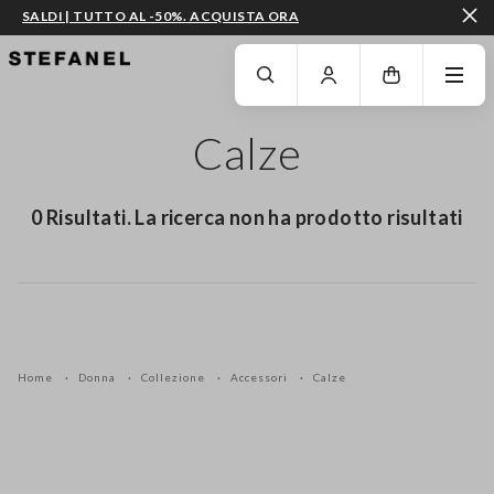
SALDI | TUTTO AL -50%. ACQUISTA ORA
VAI AL CONTENUTO PRINCIPALE
SCENDI AL FONDO DELLA PAGINA
Calze
0 Risultati. La ricerca non ha prodotto risultati
Home
Donna
Collezione
Accessori
Calze