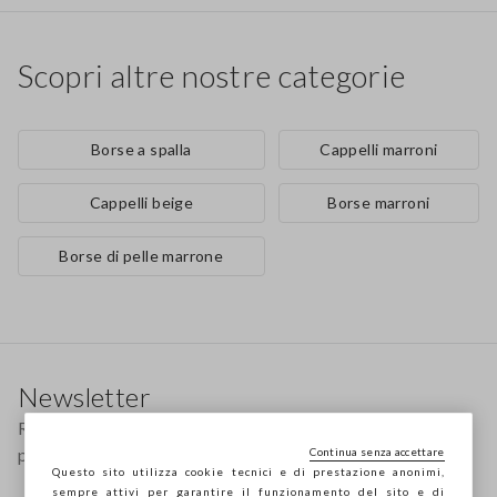
Scopri altre nostre categorie
Borse a spalla
Cappelli marroni
Cappelli beige
Borse marroni
Borse di pelle marrone
Footer
Newsletter
Ricevi informazioni su nuovi drop, collezioni e
promozioni. Per te -10% di sconto.
Continua senza accettare
Questo sito utilizza cookie tecnici e di prestazione anonimi,
sempre attivi per garantire il funzionamento del sito e di