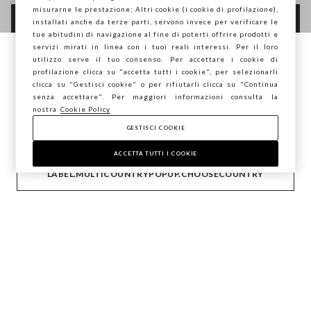
misurarne le prestazione; Altri cookie (i cookie di profilazione),
FOOTER.NEWSLETTER.SUBSCRIBE
installati anche da terze parti, servono invece per verificare le
tue abitudini di navigazione al fine di poterti offrire prodotti e
servizi mirati in linea con i tuoi reali interessi. Per il loro
utilizzo serve il tuo consenso. Per accettare i cookie di
Stai navigando su STEFANEL Italia, vuoi
profilazione clicca su "accetta tutti i cookie", per selezionarli
Seguici su
salvare la tua posizione?
clicca su "Gestisci cookie" o per rifiutarli clicca su "Continua
senza accettare". Per maggiori informazioni consulta la
nostra
Cookie Policy
IT
EN
GESTISCI COOKIE
CONFERMA
ACCETTA TUTTI I COOKIE
AIUTO
LABEL.MULTICOUNTRYPOPUP.CHOOSECOUNTRY
AZIENDA
CONTATTI
STEFANEL LOUNGE