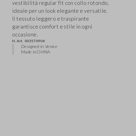
vestibilità regular fit con collo rotondo,
ideale per un look elegante e versatile.
Il tessuto leggero e traspirante
garantisce comfort e stile in ogni
occasione.
N. Art.
003570904
Designed in Venice
Made in
CHINA