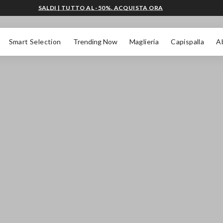
SALDI | TUTTO AL -50%. ACQUISTA ORA
Smart Selection
Trending Now
Maglieria
Capispalla
A