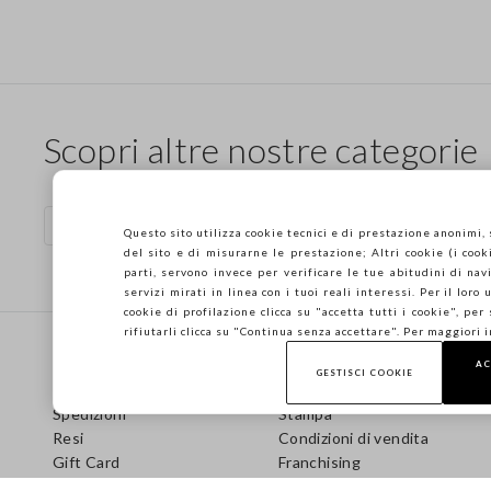
Scopri altre nostre categorie
Borse marroni
Smanicat
Questo sito utilizza cookie tecnici e di prestazione anonimi,
del sito e di misurarne le prestazione; Altri cookie (i cooki
parti, servono invece per verificare le tue abitudini di navi
servizi mirati in linea con i tuoi reali interessi. Per il loro
cookie di profilazione clicca su "accetta tutti i cookie", per
Footer
rifiutarli clicca su "Continua senza accettare". Per maggiori 
AIUTO
AZIENDA
AC
GESTISCI COOKIE
Domande frequenti
Store locator
Spedizioni
Stampa
Resi
Condizioni di vendita
Gift Card
Franchising
Care Guide
Accessibilità