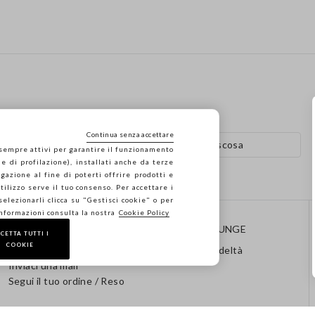
Continua senza accettare
i da donna
Abiti in viscosa
 sempre attivi per garantire il funzionamento
e di profilazione), installati anche da terze
gazione al fine di poterti offrire prodotti e
 utilizzo serve il tuo consenso. Per accettare i
 selezionarli clicca su "Gestisci cookie" o per
informazioni consulta la nostra
Cookie Policy
CONTATTI
STEFANEL LOUNGE
CETTA TUTTI I
COOKIE
Chiamaci: 041 8520343
Programma Fedeltà
Inviaci una mail
Segui il tuo ordine / Reso