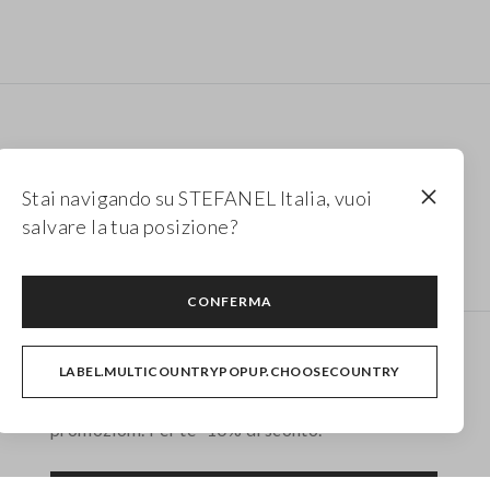
Stai navigando su STEFANEL Italia, vuoi
salvare la tua posizione?
CONFERMA
Newsletter
LABEL.MULTICOUNTRYPOPUP.CHOOSECOUNTRY
Ricevi informazioni su nuovi drop, collezioni e
promozioni. Per te -10% di sconto.