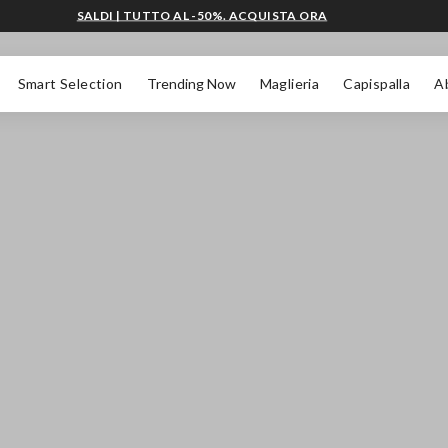
SALDI | TUTTO AL -50%. ACQUISTA ORA
Smart Selection
Trending Now
Maglieria
Capispalla
A