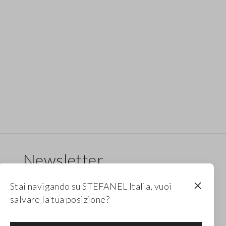
Newsletter
Ricevi informazioni su nuovi drop, collezioni e
Stai navigando su STEFANEL Italia, vuoi
promozioni. Per te -10% di sconto.
salvare la tua posizione?
FOOTER.NEWSLETTER.SUBSCRIBE