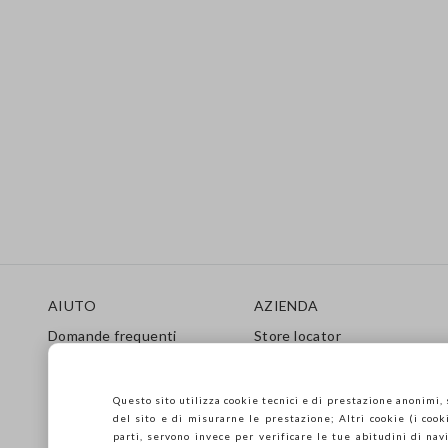
Footer
AIUTO
AZIENDA
Domande frequenti
Store locator
Spedizioni
Stampa
Resi
Condizioni di vendita
Gift Card
Franchising
Questo sito utilizza cookie tecnici e di prestazione anonimi,
del sito e di misurarne le prestazione; Altri cookie (i cooki
Care Guide
Accessibilità
parti, servono invece per verificare le tue abitudini di navi
Guida alle Taglie
Sostenibilità