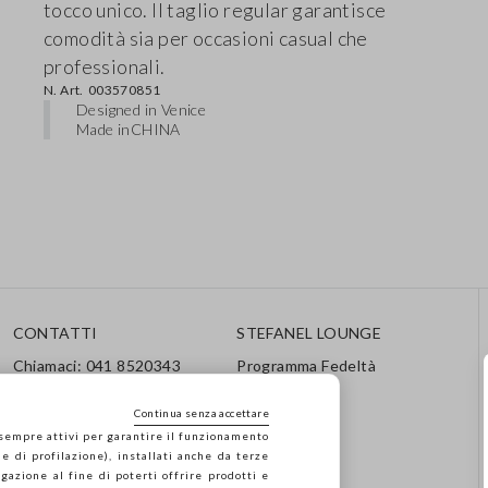
tocco unico. Il taglio regular garantisce
comodità sia per occasioni casual che
professionali.
N. Art.
003570851
Designed in Venice
Made in
CHINA
CONTATTI
STEFANEL LOUNGE
Chiamaci: 041 8520343
Programma Fedeltà
Inviaci una mail
Segui il tuo ordine / Reso
Continua senza accettare
 sempre attivi per garantire il funzionamento
e di profilazione), installati anche da terze
gazione al fine di poterti offrire prodotti e