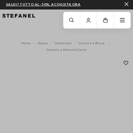
SALDI | TUTTO AL -50%. ACQUISTA ORA
VAI AL CONTENUTO PRINCIPALE
SCENDI AL FONDO DELLA PAGINA
Home
Donna
Collezione
Camicie e Bluse
Camicie a Maniche Corte