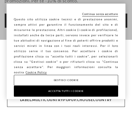
promozioni. Per te -10% di sconto.
Continua senza accettare
Questo sito utilizza cookie tecnici e di prestazione anonimi,
FOOTER.NEWSLETTER.SUBSCRIBE
sempre attivi per garantire il funzionamento del sito e di
misurarne le prestazione; Altri cookie (i cookie di profilazione),
installati anche da terze parti, servono invece per verificare le
tue abitudini di navigazione al fine di poterti offrire prodotti e
Seguici su
servizi mirati in linea con i tuoi reali interessi. Per il loro
utilizzo serve il tuo consenso. Per accettare i cookie di
Stai navigando su STEFANEL Italia, vuoi
profilazione clicca su "accetta tutti i cookie", per selezionarli
IT
EN
salvare la tua posizione?
clicca su "Gestisci cookie" o per rifiutarli clicca su "Continua
senza accettare". Per maggiori informazioni consulta la
nostra
Cookie Policy
GESTISCI COOKIE
CONFERMA
AIUTO
ACCETTA TUTTI I COOKIE
LABEL.MULTICOUNTRYPOPUP.CHOOSECOUNTRY
AZIENDA
CONTATTI