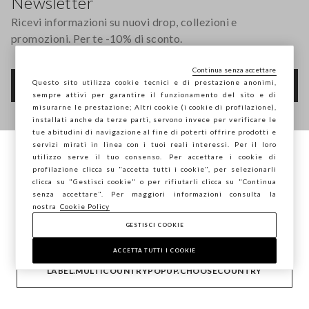
Newsletter
Ricevi informazioni su nuovi drop, collezioni e
promozioni. Per te -10% di sconto.
Continua senza accettare
Questo sito utilizza cookie tecnici e di prestazione anonimi,
FOOTER.NEWSLETTER.SUBSCRIBE
sempre attivi per garantire il funzionamento del sito e di
misurarne le prestazione; Altri cookie (i cookie di profilazione),
installati anche da terze parti, servono invece per verificare le
tue abitudini di navigazione al fine di poterti offrire prodotti e
Seguici su
servizi mirati in linea con i tuoi reali interessi. Per il loro
utilizzo serve il tuo consenso. Per accettare i cookie di
Stai navigando su STEFANEL Italia, vuoi
profilazione clicca su "accetta tutti i cookie", per selezionarli
IT
EN
salvare la tua posizione?
clicca su "Gestisci cookie" o per rifiutarli clicca su "Continua
senza accettare". Per maggiori informazioni consulta la
nostra
Cookie Policy
GESTISCI COOKIE
CONFERMA
AIUTO
ACCETTA TUTTI I COOKIE
LABEL.MULTICOUNTRYPOPUP.CHOOSECOUNTRY
AZIENDA