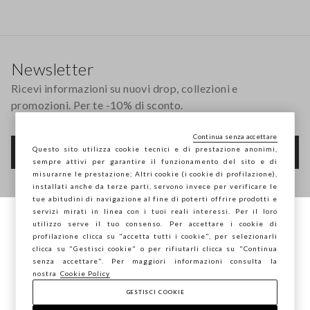
Footer
Newsletter
Ricevi informazioni su nuovi drop, collezioni e
promozioni. Per te -10% di sconto.
Continua senza accettare
Questo sito utilizza cookie tecnici e di prestazione anonimi,
FOOTER.NEWSLETTER.SUBSCRIBE
sempre attivi per garantire il funzionamento del sito e di
misurarne le prestazione; Altri cookie (i cookie di profilazione),
installati anche da terze parti, servono invece per verificare le
tue abitudini di navigazione al fine di poterti offrire prodotti e
Seguici su
servizi mirati in linea con i tuoi reali interessi. Per il loro
utilizzo serve il tuo consenso. Per accettare i cookie di
Stai navigando su STEFANEL Italia, vuoi
profilazione clicca su "accetta tutti i cookie", per selezionarli
IT
EN
salvare la tua posizione?
clicca su "Gestisci cookie" o per rifiutarli clicca su "Continua
senza accettare". Per maggiori informazioni consulta la
nostra
Cookie Policy
GESTISCI COOKIE
CONFERMA
AIUTO