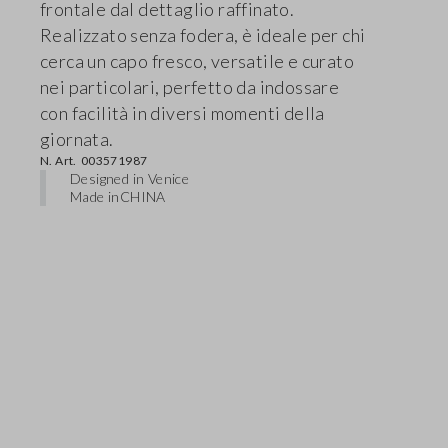
frontale dal dettaglio raffinato.
Realizzato senza fodera, è ideale per chi
cerca un capo fresco, versatile e curato
nei particolari, perfetto da indossare
con facilità in diversi momenti della
giornata.
N. Art.
003571987
Designed in Venice
Made in
CHINA