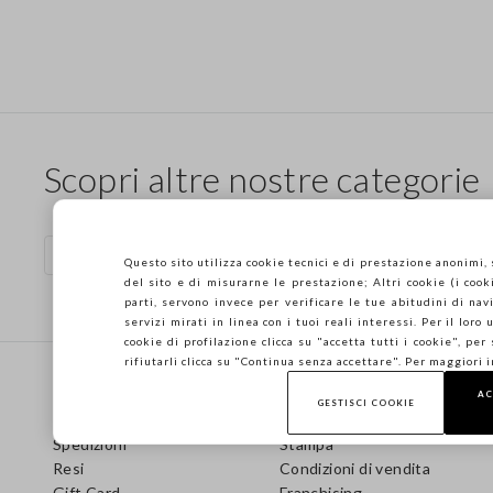
Scopri altre nostre categorie
Abiti lunghi in cotone
Questo sito utilizza cookie tecnici e di prestazione anonimi,
del sito e di misurarne le prestazione; Altri cookie (i cooki
parti, servono invece per verificare le tue abitudini di navi
servizi mirati in linea con i tuoi reali interessi. Per il loro
cookie di profilazione clicca su "accetta tutti i cookie", per
Footer
rifiutarli clicca su "Continua senza accettare". Per maggiori 
AIUTO
AZIENDA
AC
GESTISCI COOKIE
Domande frequenti
Store locator
Spedizioni
Stampa
Resi
Condizioni di vendita
Gift Card
Franchising