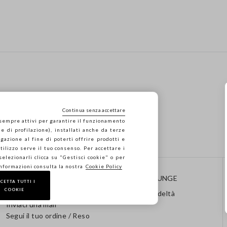
Continua senza accettare
 sempre attivi per garantire il funzionamento
e di profilazione), installati anche da terze
gazione al fine di poterti offrire prodotti e
 utilizzo serve il tuo consenso. Per accettare i
 selezionarli clicca su "Gestisci cookie" o per
informazioni consulta la nostra
Cookie Policy
CONTATTI
STEFANEL LOUNGE
CETTA TUTTI I
COOKIE
Chiamaci: 041 8520343
Programma Fedeltà
Inviaci una mail
Segui il tuo ordine / Reso