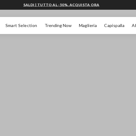
SALDI | TUTTO AL -50%. ACQUISTA ORA
Smart Selection
Trending Now
Maglieria
Capispalla
A