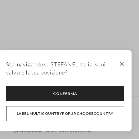
Stai navigando su STEFANEL Italia, vuoi
salvare la tua posizione?
CONFERMA
Newsletter
LABEL.MULTICOUNTRYPOPUP.CHOOSECOUNTRY
Ricevi informazioni su nuovi drop, collezioni e
promozioni. Per te -10% di sconto.