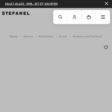
SALE | ALLES -50%. JETZT KAUFEN
ZUM HAUPTINHALT SPRINGEN
GEHEN SIE ZUM ENDE DER SEITE
Home
Damen
Kollektion
Strick
Sweater und Pullover