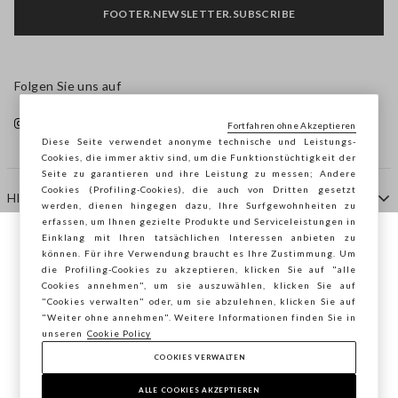
FOOTER.NEWSLETTER.SUBSCRIBE
Folgen Sie uns auf
Fortfahren ohne Akzeptieren
Diese Seite verwendet anonyme technische und Leistungs-
Cookies, die immer aktiv sind, um die Funktionstüchtigkeit der
Seite zu garantieren und ihre Leistung zu messen; Andere
Cookies (Profiling-Cookies), die auch von Dritten gesetzt
HILFE
werden, dienen hingegen dazu, Ihre Surfgewohnheiten zu
erfassen, um Ihnen gezielte Produkte und Serviceleistungen in
Einklang mit Ihren tatsächlichen Interessen anbieten zu
Sie surfen auf der Seite von STEFANEL
können. Für ihre Verwendung braucht es Ihre Zustimmung. Um
AGENTUR
die Profiling-Cookies zu akzeptieren, klicken Sie auf "alle
Deutschland, möchten Sie Ihren Standort
Cookies annehmen", um sie auszuwählen, klicken Sie auf
speichern?
"Cookies verwalten" oder, um sie abzulehnen, klicken Sie auf
KONTAKTE
"Weiter ohne annehmen". Weitere Informationen finden Sie in
unseren
Cookie Policy
COOKIES VERWALTEN
BESTÄTIGEN
Copyright © Ovs S.p.A. MwSt.-Nr. 04240010274 - Kap.
Kap. 290.923.470 -
2.4.0
ALLE COOKIES AKZEPTIEREN