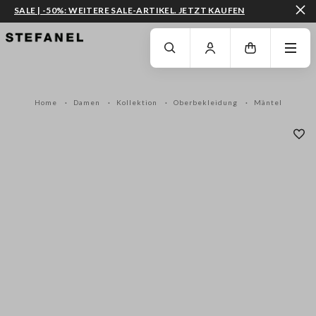
SALE | -50%: WEITERE SALE-ARTIKEL. JETZT KAUFEN
ZUM HAUPTINHALT SPRINGEN
GEHEN SIE ZUM ENDE DER SEITE
Home
Damen
Kollektion
Oberbekleidung
Mäntel