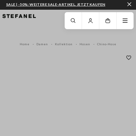
SALE | -50%: WEITERE SALE-ARTIKEL. JETZT KAUFEN
ZUM HAUPTINHALT SPRINGEN
GEHEN SIE ZUM ENDE DER SEITE
Home
Damen
Kollektion
Hosen
Chino-Hose