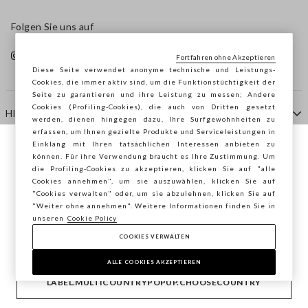
Folgen Sie uns auf
Fortfahren ohne Akzeptieren
Diese Seite verwendet anonyme technische und Leistungs-
Cookies, die immer aktiv sind, um die Funktionstüchtigkeit der
Seite zu garantieren und ihre Leistung zu messen; Andere
Cookies (Profiling-Cookies), die auch von Dritten gesetzt
HILFE
werden, dienen hingegen dazu, Ihre Surfgewohnheiten zu
erfassen, um Ihnen gezielte Produkte und Serviceleistungen in
Einklang mit Ihren tatsächlichen Interessen anbieten zu
Sie surfen auf der Seite von STEFANEL
können. Für ihre Verwendung braucht es Ihre Zustimmung. Um
AGENTUR
die Profiling-Cookies zu akzeptieren, klicken Sie auf "alle
Österreich, möchten Sie Ihren Standort
Cookies annehmen", um sie auszuwählen, klicken Sie auf
speichern?
"Cookies verwalten" oder, um sie abzulehnen, klicken Sie auf
KONTAKTE
"Weiter ohne annehmen". Weitere Informationen finden Sie in
unseren
Cookie Policy
COOKIES VERWALTEN
BESTÄTIGEN
Copyright © Ovs S.p.A. MwSt.-Nr. 04240010274 - Kap.
Kap. 290.923.470 -
2.4.0
ALLE COOKIES AKZEPTIEREN
footer.item.country
Österreich
LABEL.MULTICOUNTRYPOPUP.CHOOSECOUNTRY