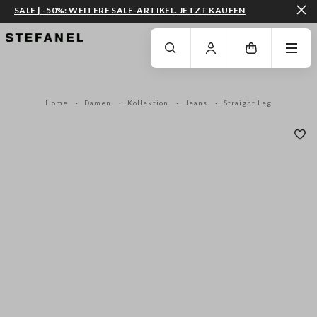
SALE | -50%: WEITERE SALE-ARTIKEL. JETZT KAUFEN
ZUM HAUPTINHALT SPRINGEN
GEHEN SIE ZUM ENDE DER SEITE
Home
Damen
Kollektion
Jeans
Straight Leg