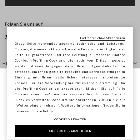
Folgen Sie uns auf
Fortfahren ohne Akzeptieren
Diese Seite verwendet anonyme technische und Leistungs-
Cookies, die immer aktiv sind, um die Funktionstüchtigkeit der
Seite zu garantieren und ihre Leistung zu messen; Andere
Cookies (Profiling-Cookies), die auch von Dritten gesetzt
HILFE
werden, dienen hingegen dazu, Ihre Surfgewohnheiten zu
erfassen, um Ihnen gezielte Produkte und Serviceleistungen in
Einklang mit Ihren tatsächlichen Interessen anbieten zu
Sie surfen auf der Seite von STEFANEL
können. Für ihre Verwendung braucht es Ihre Zustimmung. Um
AGENTUR
die Profiling-Cookies zu akzeptieren, klicken Sie auf "alle
Österreich, möchten Sie Ihren Standort
Cookies annehmen", um sie auszuwählen, klicken Sie auf
speichern?
"Cookies verwalten" oder, um sie abzulehnen, klicken Sie auf
KONTAKTE
"Weiter ohne annehmen". Weitere Informationen finden Sie in
unseren
Cookie Policy
COOKIES VERWALTEN
BESTÄTIGEN
Copyright © Ovs S.p.A. MwSt.-Nr. 04240010274 - Kap.
Kap. 290.923.470 -
2.4.0
ALLE COOKIES AKZEPTIEREN
footer.item.country
Österreich