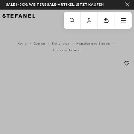
SALE | -50%: WEITERE SALE-ARTIKEL. JETZT KAUFEN
ZUM HAUPTINHALT SPRINGEN
GEHEN SIE ZUM ENDE DER SEITE
Home
Damen
Kollektion
Hemden und Blusen
Kurzarm-Hemden