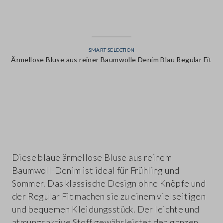
SMART SELECTION
Ärmellose Bluse aus reiner Baumwolle Denim Blau Regular Fit
label.color
Diese blaue ärmellose Bluse aus reinem
Baumwoll-Denim ist ideal für Frühling und
Sommer. Das klassische Design ohne Knöpfe und
der Regular Fit machen sie zu einem vielseitigen
und bequemen Kleidungsstück. Der leichte und
atmungsaktive Stoff gewährleistet den ganzen