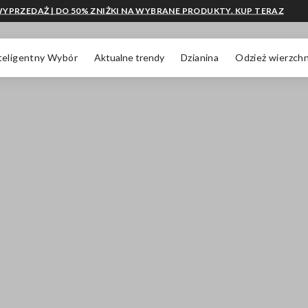
YPRZEDAŻ | DO 50% ZNIŻKI NA WYBRANE PRODUKTY. KUP TERAZ
teligentny Wybór
Aktualne trendy
Dzianina
Odzież wierzchn