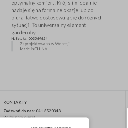
optymalny komfort. Krój slim idealnie
nadaje się na formalne okazje lub do
biura, łatwo dostosowują się do różnych
sytuacji. To uniwersalny element
garderoby.
N. Sztuka.
003569624
Zaprojektowano w Wenecji
Made in
CHINA
KONTAKTY
Zadzwoń do nas: 041 8520343
Wyślij nam e-mail
Śledź swoje zamówienie /
Continue without Accepting