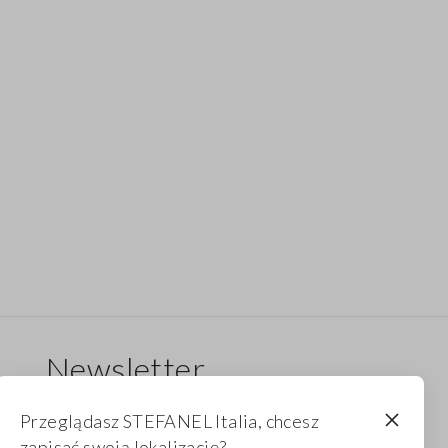
Newsletter
Otrzymuj informacje o nowych dropach,
Przeglądasz STEFANEL Italia, chcesz
kolekcjach i promocjach. Dla Ciebie 10% zniżki.
zapisać swoją lokalizację?