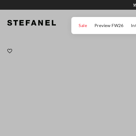
W
PRZEJDŹ DO GŁÓWNEJ TREŚCI
PRZEWIŃ NA DÓŁ STRONY
Sale
Preview FW26
In