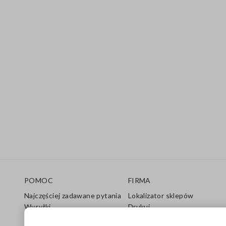
Stopka
POMOC
FIRMA
Najczęściej zadawane pytania
Lokalizator sklepów
Wysyłki
Drukuj
Zwroty
Warunki sprzedaży