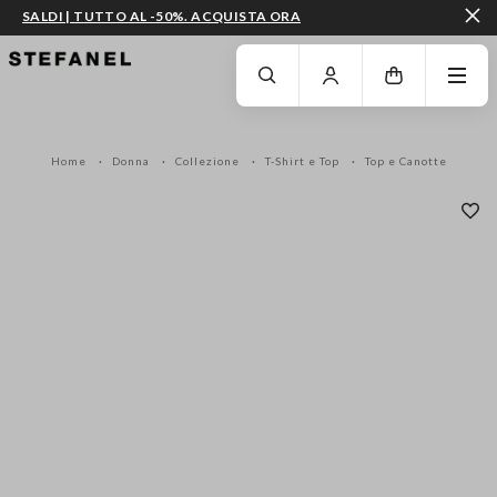
SALDI | TUTTO AL -50%. ACQUISTA ORA
VAI AL CONTENUTO PRINCIPALE
SCENDI AL FONDO DELLA PAGINA
Home
Donna
Collezione
T-Shirt e Top
Top e Canotte