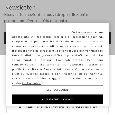
Newsletter
Ricevi informazioni su nuovi drop, collezioni e
promozioni. Per te -10% di sconto.
Continua senza accettare
Questo sito utilizza cookie tecnici e di prestazione anonimi,
FOOTER.NEWSLETTER.SUBSCRIBE
sempre attivi per garantire il funzionamento del sito e di
misurarne le prestazione; Altri cookie (i cookie di profilazione),
installati anche da terze parti, servono invece per verificare le
tue abitudini di navigazione al fine di poterti offrire prodotti e
Seguici su
servizi mirati in linea con i tuoi reali interessi. Per il loro
utilizzo serve il tuo consenso. Per accettare i cookie di
Stai navigando su STEFANEL Italia, vuoi
profilazione clicca su "accetta tutti i cookie", per selezionarli
IT
EN
salvare la tua posizione?
clicca su "Gestisci cookie" o per rifiutarli clicca su "Continua
senza accettare". Per maggiori informazioni consulta la
nostra
Cookie Policy
GESTISCI COOKIE
CONFERMA
AIUTO
ACCETTA TUTTI I COOKIE
LABEL.MULTICOUNTRYPOPUP.CHOOSECOUNTRY
AZIENDA