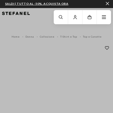
SALDI | TUTTO AL -50%. ACQUISTA ORA
VAI AL CONTENUTO PRINCIPALE
SCENDI AL FONDO DELLA PAGINA
Home
Donna
Collezione
T-Shirt e Top
Top e Canotte