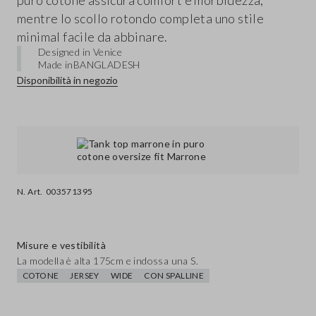
puro cotone assicura comfort e morbidezza,
mentre lo scollo rotondo completa uno stile
minimal facile da abbinare.
Designed in Venice
Made in
BANGLADESH
Disponibilità in negozio
N. Art.
003571395
Misure e vestibilità
La modella è alta 175cm e indossa una S.
COTONE
JERSEY
WIDE
CON SPALLINE