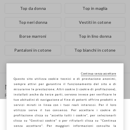
Top da donna
Top in maglia
Top neri donna
Vestiti in cotone
Borse marroni
Top in lino donna
Pantaloni in cotone
Top bianchi in cotone
Continua senza accettare
Footer
Questo sito utilizza cookie tecnici e di prestazione anonimi,
sempre attivi per garantire il funzionamento del sito e di
Newsletter
misurarne le prestazione; Altri cookie (i cookie di profilazione),
Ricevi informazioni su nuovi drop, collezioni e
installati anche da terze parti, servono invece per verificare le
tue abitudini di navigazione al fine di poterti offrire prodotti e
promozioni. Per te -10% di sconto.
servizi mirati in linea con i tuoi reali interessi. Per il loro
utilizzo serve il tuo consenso. Per accettare i cookie di
Stai navigando su STEFANEL Italia, vuoi
profilazione clicca su "accetta tutti i cookie", per selezionarli
salvare la tua posizione?
clicca su "Gestisci cookie" o per rifiutarli clicca su "Continua
FOOTER.NEWSLETTER.SUBSCRIBE
senza accettare". Per maggiori informazioni consulta la