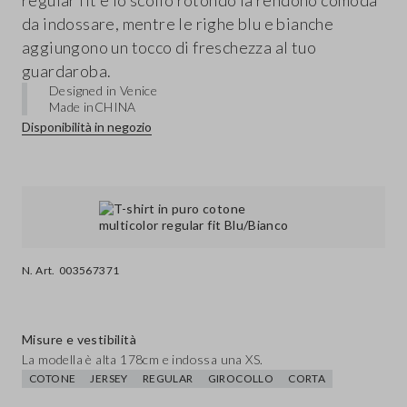
regular fit e lo scollo rotondo la rendono comoda
da indossare, mentre le righe blu e bianche
aggiungono un tocco di freschezza al tuo
guardaroba.
Designed in Venice
Made in
CHINA
Disponibilità in negozio
N. Art.
003567371
Misure e vestibilità
La modella è alta 178cm e indossa una XS.
COTONE
JERSEY
REGULAR
GIROCOLLO
CORTA