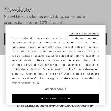
Newsletter
Ricevi informazioni su nuovi drop, collezioni e
promozioni. Per te -10% di sconto.
Continua senza accettare
Questo sito utilizza cookie tecnici e di prestazione anonimi,
FOOTER.NEWSLETTER.SUBSCRIBE
sempre attivi per garantire il funzionamento del sito e di
misurarne le prestazione; Altri cookie (i cookie di profilazione),
installati anche da terze parti, servono invece per verificare le
tue abitudini di navigazione al fine di poterti offrire prodotti e
Seguici su
servizi mirati in linea con i tuoi reali interessi. Per il loro
utilizzo serve il tuo consenso. Per accettare i cookie di
Stai navigando su STEFANEL Italia, vuoi
profilazione clicca su "accetta tutti i cookie", per selezionarli
IT
EN
salvare la tua posizione?
clicca su "Gestisci cookie" o per rifiutarli clicca su "Continua
senza accettare". Per maggiori informazioni consulta la
nostra
Cookie Policy
GESTISCI COOKIE
CONFERMA
AIUTO
ACCETTA TUTTI I COOKIE
LABEL.MULTICOUNTRYPOPUP.CHOOSECOUNTRY
AZIENDA