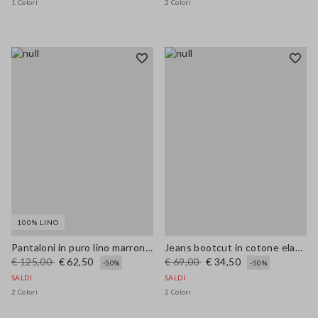
1 Colori
2 Colori
100% LINO
Pantaloni in puro lino marrone wide leg
Jeans bootcut in cotone elasticizzato bianco
€ 125,00
€ 62,50
€ 69,00
€ 34,50
-50%
-50%
SALDI
SALDI
2 Colori
2 Colori