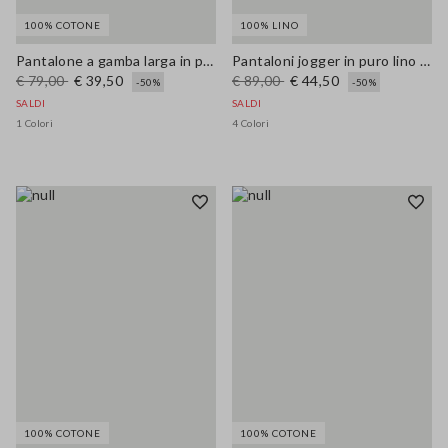
100% COTONE
100% LINO
Pantalone a gamba larga in popeline
Pantaloni jogger in puro lino beige wide leg
€ 79,00
€ 39,50
€ 89,00
€ 44,50
-50%
-50%
SALDI
SALDI
1 Colori
4 Colori
100% COTONE
100% COTONE