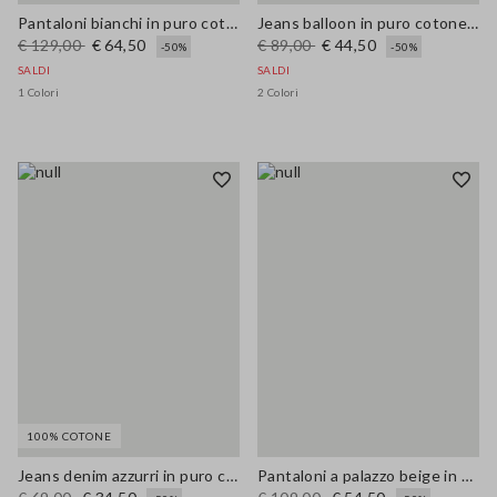
Pantaloni bianchi in puro cotone wide leg con ricami traforati
Jeans balloon in puro cotone denim blu regular fit
€ 129,00
€ 64,50
€ 89,00
€ 44,50
-50%
-50%
SALDI
SALDI
1 Colori
2 Colori
100% COTONE
Jeans denim azzurri in puro cotone balloon fit
Pantaloni a palazzo beige in misto lino e viscosa regular fit