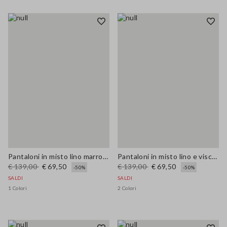
Pantaloni in misto lino marrone a righe regular fit
Pantaloni in misto lino e viscosa elasticizzato verdi regular fit
€ 139,00
€ 69,50
€ 139,00
€ 69,50
-50%
-50%
SALDI
SALDI
1 Colori
2 Colori