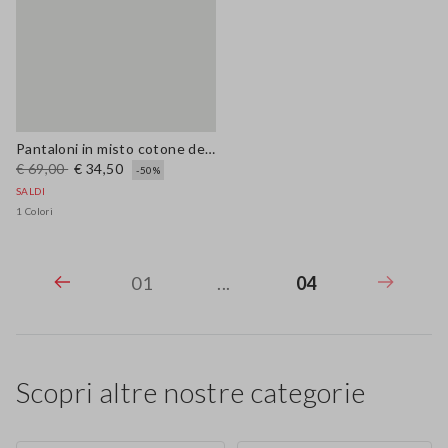
Pantaloni in misto cotone denim blu wide leg
€ 69,00
€ 34,50
-50%
SALDI
1 Colori
01
...
04
Scopri altre nostre categorie