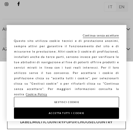
IT
EN
AIUTO
Continua senza accettare
Questo sito utilizza cookie tecnici e di prestazione anonimi,
sempre attivi per garantire il funzionamento del sito e di
AZIENDA
misurarne le prestazione; Altri cookie (i cookie di profilazione),
installati anche da terze parti, servono invece per verificare le
tue abitudini di navigazione al fine di poterti offrire prodotti e
servizi mirati in linea con i tuoi reali interessi. Per il loro
CONTATTI
utilizzo serve il tuo consenso. Per accettare i cookie di
Stai navigando su STEFANEL Italia, vuoi
profilazione clicca su "accetta tutti i cookie", per selezionarli
salvare la tua posizione?
clicca su "Gestisci cookie" o per rifiutarli clicca su "Continua
STEFANEL LOUNGE
senza accettare". Per maggiori informazioni consulta la
nostra
Cookie Policy
GESTISCI COOKIE
CONFERMA
Copyright © Ovs S.p.A. P.Iva 04240010274 - Cap. Soc.
290.923.470 -
2.4.0
ACCETTA TUTTI I COOKIE
footer.item.country
Italia
LABEL.MULTICOUNTRYPOPUP.CHOOSECOUNTRY