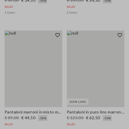
€ 69,00
€ 34,50
€ 109,00
€ 54,50
-50%
-50%
SALDI
SALDI
1 Colori
2 Colori
100% LINO
Pantaloni marroni in misto modal wide leg
Pantaloni in puro lino marrone wide leg
€ 89,00
€ 44,50
€ 125,00
€ 62,50
-50%
-50%
SALDI
SALDI