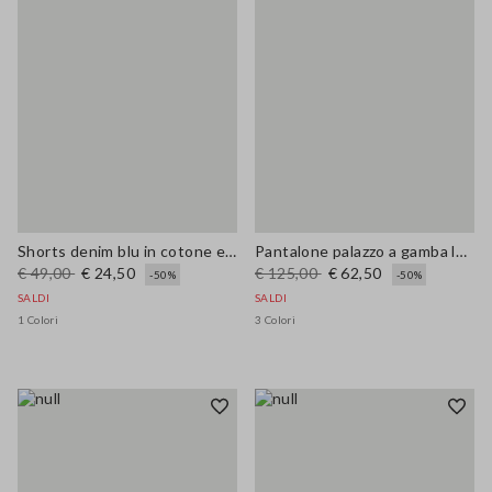
Shorts denim blu in cotone elasticizzato wide leg
Pantalone palazzo a gamba larga
€ 49,00
€ 24,50
€ 125,00
€ 62,50
-50%
-50%
SALDI
SALDI
1 Colori
3 Colori