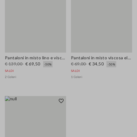
Pantaloni in misto lino e viscosa elasticizzato marroni regular fit
Pantaloni in misto viscosa elasticizzata neri wide leg
€ 139,00
€ 69,50
€ 69,00
€ 34,50
-50%
-50%
SALDI
SALDI
2 Colori
1 Colori