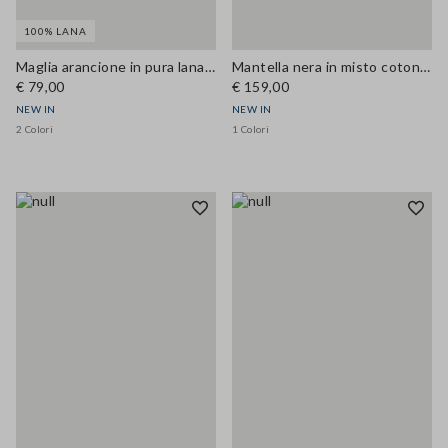
100% LANA
Maglia arancione in pura lana regular fit
Mantella nera in misto cotone con zip over fit
€ 79,00
€ 159,00
NEW IN
NEW IN
2 Colori
1 Colori