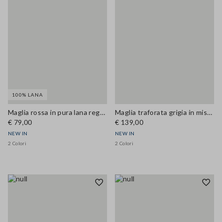
100% LANA
Maglia rossa in pura lana regular fit
Maglia traforata grigia in misto lana a girocollo over fit
€ 79,00
€ 139,00
NEW IN
NEW IN
2 Colori
2 Colori