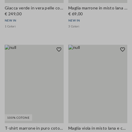
Giacca verde in vera pelle con tasche applicate regular fit
Maglia marrone in misto lana e cashmere con girocollo regular fit
€ 249,00
€ 69,00
NEW IN
NEW IN
1 Colori
3 Colori
100% COTONE
T-shirt marrone in puro cotone a girocollo regular fit
Maglia viola in misto lana e cashmere con girocollo regular fit