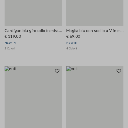
Cardigan blu girocollo in misto lana e cashmere regular fit
Maglia blu con scollo a V in misto lana e cashmere regular fit
€ 119,00
€ 69,00
NEW IN
NEW IN
2 Colori
4 Colori