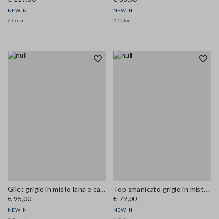
NEW IN
NEW IN
2 Colori
2 Colori
Gilet grigio in misto lana e cashmere regular fit
Top smanicato grigio in misto lana a collo alto regular fit
€ 95,00
€ 79,00
NEW IN
NEW IN