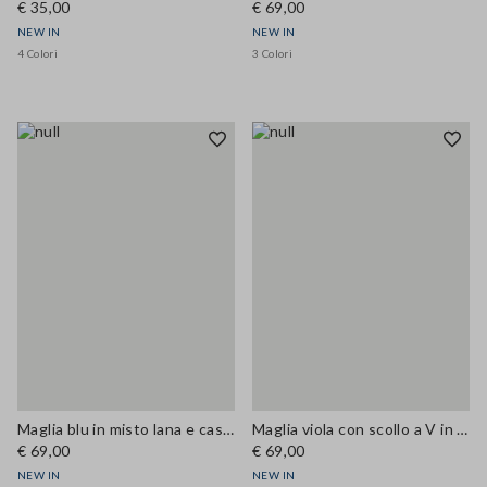
€ 35,00
€ 69,00
NEW IN
NEW IN
4 Colori
3 Colori
Maglia blu in misto lana e cashmere con girocollo regular fit
Maglia viola con scollo a V in misto lana e cashmere regular fit
€ 69,00
€ 69,00
NEW IN
NEW IN