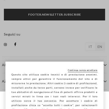
FOOTER.NEWSLETTER.SUBSCRIBE
Seguici su
IT
EN
AIUTO
Continua senza accettare
Questo sito utilizza cookie tecnici e di prestazione anonimi,
sempre attivi per garantire il funzionamento del sito e di
AZIENDA
misurarne le prestazione; Altri cookie (i cookie di profilazione),
installati anche da terze parti, servono invece per verificare le
tue abitudini di navigazione al fine di poterti offrire prodotti e
servizi mirati in linea con i tuoi reali interessi. Per il loro
CONTATTI
utilizzo serve il tuo consenso. Per accettare i cookie di
Stai navigando su STEFANEL Italia, vuoi
profilazione clicca su "accetta tutti i cookie", per selezionarli
salvare la tua posizione?