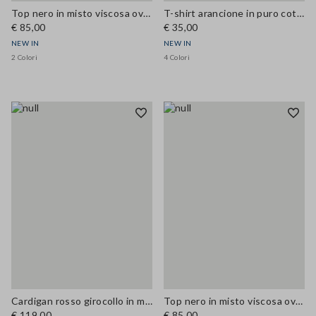
Top nero in misto viscosa over fit
T-shirt arancione in puro cotone a girocollo regular fit
€ 85,00
€ 35,00
NEW IN
NEW IN
2 Colori
4 Colori
Cardigan rosso girocollo in misto lana e cashmere regular fit
Top nero in misto viscosa over fit
€ 119,00
€ 85,00