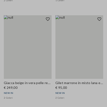
2 Colori
1 Colori
Giacca beige in vera pelle regular fit
Gilet marrone in misto lana e cashmere regular fit
€ 249,00
€ 95,00
NEW IN
NEW IN
2 Colori
2 Colori