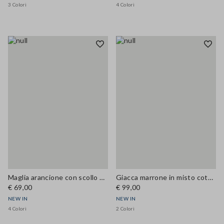
3 Colori
4 Colori
Maglia arancione con scollo a V in misto lana e cashmere regular fit
Giacca marrone in misto cotone con zip e colletto in velluto regular fit
€ 69,00
€ 99,00
NEW IN
NEW IN
4 Colori
2 Colori