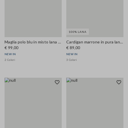
100% LANA
Maglia polo blu in misto lana e cashmere regular fit
Cardigan marrone in pura lana a girocollo regular fit
€ 99,00
€ 89,00
NEW IN
NEW IN
2 Colori
3 Colori