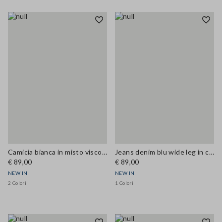
Camicia bianca in misto viscosa con collo a fiocco regular fit
Jeans denim blu wide leg in cotone elasticizzato
€ 89,00
€ 89,00
NEW IN
NEW IN
2 Colori
1 Colori