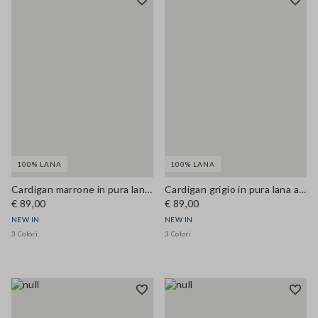
100% LANA
100% LANA
Cardigan marrone in pura lana a girocollo regular fit
Cardigan grigio in pura lana a girocollo regular fit
€ 89,00
€ 89,00
NEW IN
NEW IN
3 Colori
3 Colori