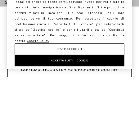
Seguici su
installati anche da terze parti, servono invece per verificare le
tue abitudini di navigazione al fine di poterti offrire prodotti e
servizi mirati in linea con i tuoi reali interessi. Per il loro
IT
EN
utilizzo serve il tuo consenso. Per accettare i cookie di
Stai navigando su STEFANEL Italia, vuoi
profilazione clicca su "accetta tutti i cookie", per selezionarli
salvare la tua posizione?
clicca su "Gestisci cookie" o per rifiutarli clicca su "Continua
senza accettare". Per maggiori informazioni consulta la
AIUTO
nostra
Cookie Policy
GESTISCI COOKIE
CONFERMA
ACCETTA TUTTI I COOKIE
AZIENDA
LABEL.MULTICOUNTRYPOPUP.CHOOSECOUNTRY
CONTATTI
STEFANEL LOUNGE
Copyright © Ovs S.p.A. P.Iva 04240010274 - Cap. Soc.
290.923.470 -
2.4.0
footer.item.country
Italia