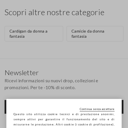
Scopri altre nostre categorie
Cardigan da donna a
Camicie da donna
fantasia
fantasia
Footer
Newsletter
Ricevi informazioni su nuovi drop, collezioni e
promozioni. Per te -10% di sconto.
FOOTER.NEWSLETTER.SUBSCRIBE
Continua senza accettare
Questo sito utilizza cookie tecnici e di prestazione anonimi,
sempre attivi per garantire il funzionamento del sito e di
misurarne le prestazione; Altri cookie (i cookie di profilazione),