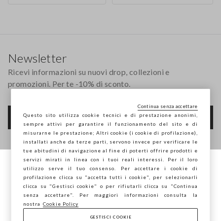
Footer
Newsletter
Ricevi informazioni su nuovi drop, collezioni e
promozioni. Per te -10% di sconto.
Continua senza accettare
Questo sito utilizza cookie tecnici e di prestazione anonimi,
FOOTER.NEWSLETTER.SUBSCRIBE
sempre attivi per garantire il funzionamento del sito e di
misurarne le prestazione; Altri cookie (i cookie di profilazione),
installati anche da terze parti, servono invece per verificare le
tue abitudini di navigazione al fine di poterti offrire prodotti e
Seguici su
servizi mirati in linea con i tuoi reali interessi. Per il loro
utilizzo serve il tuo consenso. Per accettare i cookie di
Stai navigando su STEFANEL Italia, vuoi
profilazione clicca su "accetta tutti i cookie", per selezionarli
IT
EN
salvare la tua posizione?
clicca su "Gestisci cookie" o per rifiutarli clicca su "Continua
senza accettare". Per maggiori informazioni consulta la
nostra
Cookie Policy
GESTISCI COOKIE
CONFERMA
AIUTO