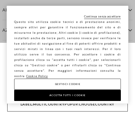
AIUTO
Continua senza accettare
Questo sito utilizza cookie tecnici e di prestazione anonimi,
sempre attivi per garantire il funzionamento del sito e di
AZIENDA
misurarne le prestazione; Altri cookie (i cookie di profilazione),
installati anche da terze parti, servono invece per verificare le
tue abitudini di navigazione al fine di poterti offrire prodotti e
servizi mirati in linea con i tuoi reali interessi. Per il loro
CONTATTI
utilizzo serve il tuo consenso. Per accettare i cookie di
Stai navigando su STEFANEL Italia, vuoi
profilazione clicca su "accetta tutti i cookie", per selezionarli
salvare la tua posizione?
clicca su "Gestisci cookie" o per rifiutarli clicca su "Continua
STEFANEL LOUNGE
senza accettare". Per maggiori informazioni consulta la
nostra
Cookie Policy
GESTISCI COOKIE
CONFERMA
Copyright © Ovs S.p.A. P.Iva 04240010274 - Cap. Soc.
290.923.470 -
2.4.0
ACCETTA TUTTI I COOKIE
footer.item.country
Italia
LABEL.MULTICOUNTRYPOPUP.CHOOSECOUNTRY
Privacy Policy
-
Cookie Policy
-
Sitemap
-
Gestisci cookie