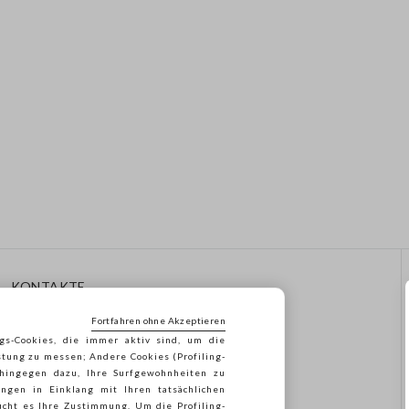
KONTAKTE
Rufen Sie Uns An: 041
Fortfahren ohne Akzeptieren
8520343
gs-Cookies, die immer aktiv sind, um die
Senden Sie Uns Eine E-Mail
stung zu messen; Andere Cookies (Profiling-
Folgen Sie Ihrer
 hingegen dazu, Ihre Surfgewohnheiten zu
Bestellung/Rücksendung
ngen in Einklang mit Ihren tatsächlichen
cht es Ihre Zustimmung. Um die Profiling-