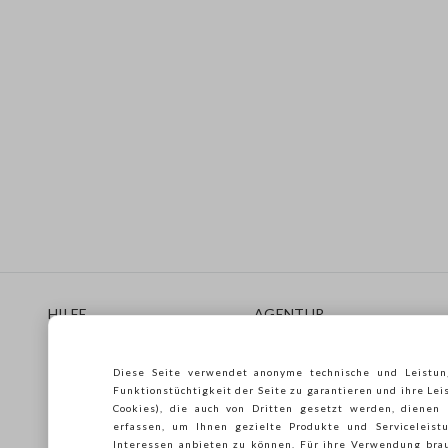
Footer
HILFE
AGENTUR
Häufig Gestellte Fragen
Store locator
Lieferungen
Drucken
Diese Seite verwendet anonyme technische und Leistun
Rücksendungen
Verkaufsbedingungen
Funktionstüchtigkeit der Seite zu garantieren und ihre Lei
Gift Card
Franchsing
Cookies), die auch von Dritten gesetzt werden, dienen
erfassen, um Ihnen gezielte Produkte und Serviceleistu
Care Guide
Accessibility
Interessen anbieten zu können. Für ihre Verwendung brau