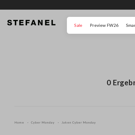
ZUM HAUPTINHALT SPRINGEN
GEHEN SIE ZUM ENDE DER SEITE
Sale
Preview FW26
Smar
0 Ergeb
Home
Cyber Monday
Jaken Cyber Monday