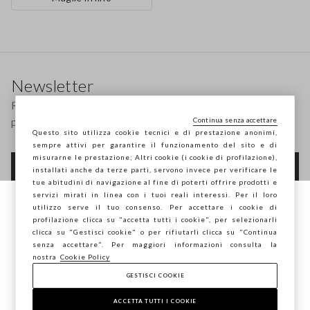
Footer
Newsletter
Ricevi informazioni su nuovi drop, collezioni e
promozioni. Per te -10% di sconto.
Continua senza accettare
Questo sito utilizza cookie tecnici e di prestazione anonimi,
sempre attivi per garantire il funzionamento del sito e di
misurarne le prestazione; Altri cookie (i cookie di profilazione),
FOOTER.NEWSLETTER.SUBSCRIBE
installati anche da terze parti, servono invece per verificare le
tue abitudini di navigazione al fine di poterti offrire prodotti e
servizi mirati in linea con i tuoi reali interessi. Per il loro
utilizzo serve il tuo consenso. Per accettare i cookie di
Stai navigando su STEFANEL Italia, vuoi
profilazione clicca su "accetta tutti i cookie", per selezionarli
Seguici su
salvare la tua posizione?
clicca su "Gestisci cookie" o per rifiutarli clicca su "Continua
senza accettare". Per maggiori informazioni consulta la
nostra
Cookie Policy
IT
EN
GESTISCI COOKIE
CONFERMA
ACCETTA TUTTI I COOKIE