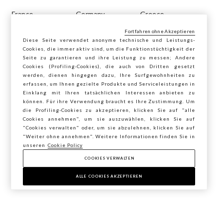
France
Germany
Greece
Fortfahren ohne Akzeptieren
Hungary
Ireland
Italy
Diese Seite verwendet anonyme technische und Leistungs-
Cookies, die immer aktiv sind, um die Funktionstüchtigkeit der
Seite zu garantieren und ihre Leistung zu messen; Andere
Latvia
Lithuania
Luxembourg
Cookies (Profiling-Cookies), die auch von Dritten gesetzt
werden, dienen hingegen dazu, Ihre Surfgewohnheiten zu
Malta
Netherlands
Poland
erfassen, um Ihnen gezielte Produkte und Serviceleistungen in
Einklang mit Ihren tatsächlichen Interessen anbieten zu
können. Für ihre Verwendung braucht es Ihre Zustimmung. Um
Portugal
Romania
Russia
die Profiling-Cookies zu akzeptieren, klicken Sie auf "alle
Cookies annehmen", um sie auszuwählen, klicken Sie auf
Slovakia
Slovenia
Spain
"Cookies verwalten" oder, um sie abzulehnen, klicken Sie auf
"Weiter ohne annehmen". Weitere Informationen finden Sie in
unseren
Cookie Policy
Sweden
Turkey
COOKIES VERWALTEN
ALLE COOKIES AKZEPTIEREN